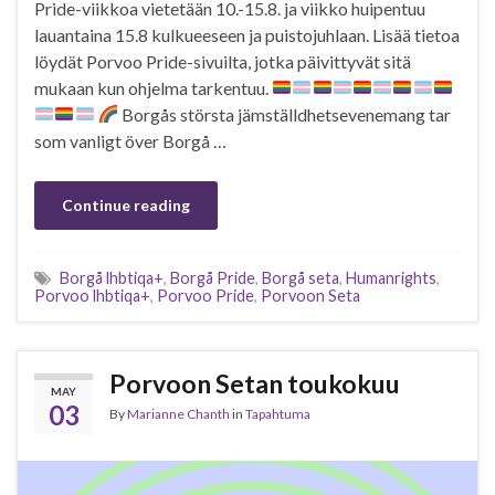
Pride-viikkoa vietetään 10.-15.8. ja viikko huipentuu
lauantaina 15.8 kulkueeseen ja puistojuhlaan. Lisää tietoa
löydät Porvoo Pride-sivuilta, jotka päivittyvät sitä
mukaan kun ohjelma tarkentuu.
Borgås största jämställdhetsevenemang tar
som vanligt över Borgå …
Continue reading
Borgå lhbtiqa+
,
Borgå Pride
,
Borgå seta
,
Humanrights
,
Porvoo lhbtiqa+
,
Porvoo Pride
,
Porvoon Seta
Porvoon Setan toukokuu
MAY
03
By
Marianne Chanth
in
Tapahtuma