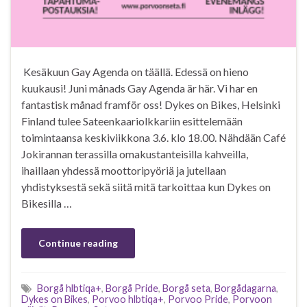
Kesäkuun Gay Agenda on täällä. Edessä on hieno
kuukausi! Juni månads Gay Agenda är här. Vi har en
fantastisk månad framför oss! Dykes on Bikes, Helsinki
Finland tulee Sateenkaariolkkariin esittelemään
toimintaansa keskiviikkona 3.6. klo 18.00. Nähdään Café
Jokirannan terassilla omakustanteisilla kahveilla,
ihaillaan yhdessä moottoripyöriä ja jutellaan
yhdistyksestä sekä siitä mitä tarkoittaa kun Dykes on
Bikesilla …
Continue reading
Borgå hlbtiqa+
,
Borgå Pride
,
Borgå seta
,
Borgådagarna
,
Dykes on Bikes
,
Porvoo hlbtiqa+
,
Porvoo Pride
,
Porvoon