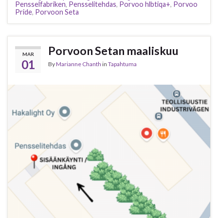
Pensselfabriken
,
Pensselitehdas
,
Porvoo hlbtiqa+
,
Porvoo
Pride
,
Porvoon Seta
Porvoon Setan maaliskuu
MAR
01
By
Marianne Chanth
in
Tapahtuma