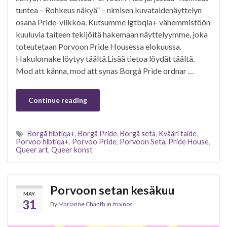
tuntea – Rohkeus näkyä” – nimisen kuvataidenäyttelyn
osana Pride-viikkoa. Kutsumme lgtbqia+ vähemmistöön
kuuluvia taiteen tekijöitä hakemaan näyttelyymme, joka
toteutetaan Porvoon Pride Housessa elokuussa.
Hakulomake löytyy täältä.Lisää tietoa löydät täältä.
Mod att känna, mod att synas Borgå Pride ordnar …
Continue reading
Borgå hlbtiqa+
,
Borgå Pride
,
Borgå seta
,
Kvääri taide
,
Porvoo hlbtiqa+
,
Porvoo Pride
,
Porvoon Seta
,
Pride House
,
Queer art
,
Queer konst
Porvoon setan kesäkuu
MAY
31
By
Marianne Chanth
in
mainos