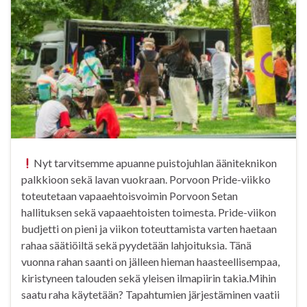
Nyt tarvitsemme apuanne puistojuhlan ääniteknikon
palkkioon sekä lavan vuokraan. Porvoon Pride-viikko
toteutetaan vapaaehtoisvoimin Porvoon Setan
hallituksen sekä vapaaehtoisten toimesta. Pride-viikon
budjetti on pieni ja viikon toteuttamista varten haetaan
rahaa säätiöiltä sekä pyydetään lahjoituksia. Tänä
vuonna rahan saanti on jälleen hieman haasteellisempaa,
kiristyneen talouden sekä yleisen ilmapiirin takia.Mihin
saatu raha käytetään? Tapahtumien järjestäminen vaatii