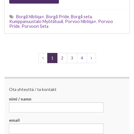
Borgå hlbtiqa+
,
Borgå Pride
,
Borgå seta
,
Kumppanuustalo Myötätuuli
,
Porvoo hlbtiqa+
,
Porvoo
Pride
,
Porvoon Seta
1
2
3
4
Ota yhteyttä / ta kontakt
nimi / namn
email