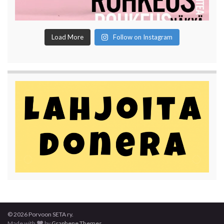
Load More
Follow on Instagram
© 2026 Porvoon SETA ry.
Made with
by
Graphene Themes
.