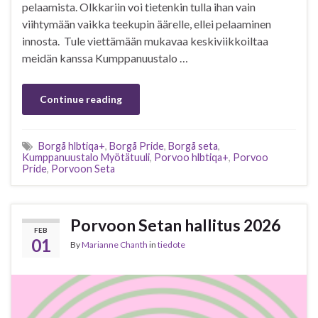
pelaamista. Olkkariin voi tietenkin tulla ihan vain
viihtymään vaikka teekupin äärelle, ellei pelaaminen
innosta. Tule viettämään mukavaa keskiviikkoiltaa
meidän kanssa Kumppanuustalo …
Continue reading
Borgå hlbtiqa+
,
Borgå Pride
,
Borgå seta
,
Kumppanuustalo Myötätuuli
,
Porvoo hlbtiqa+
,
Porvoo
Pride
,
Porvoon Seta
Porvoon Setan hallitus 2026
FEB
01
By
Marianne Chanth
in
tiedote