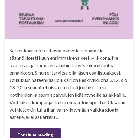
Sateenkaariolkkarit ovat avoimia tapaamisia,
säännöllisesti kuun ensimmäisenä keskiviikkona. Ne
ovat ikärajattomia eikä niihin tarvitse ilmoittautua
ennakkoon. Sinun ei tarvitse olla jäsen osallistuaksesi.
Joulukuun Sateenkaariolkkari on keskiviikkona 3.12. klo
18-20 ja suunnitelmissa on tehdä joulukortteja
kotihoidon ja asumispalvelujen ikääntyneille asiakkaille.
Voit lukea kampanjasta enemmän JoulupostiaOlkkariin
voi tietenkin tulla ihan vain viihtymään vaikka glögin
äärelle, ellei askartelu …
Continue reading