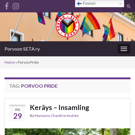
Finnish
Tog
sear
Search for:
for
Porvoon SETA ry
Togg
navig
Home
»
Porvoo Pride
TAG:
PORVOO PRIDE
Keräys – Insamling
JUL
29
By
Marianne Chanth
in
tiedote