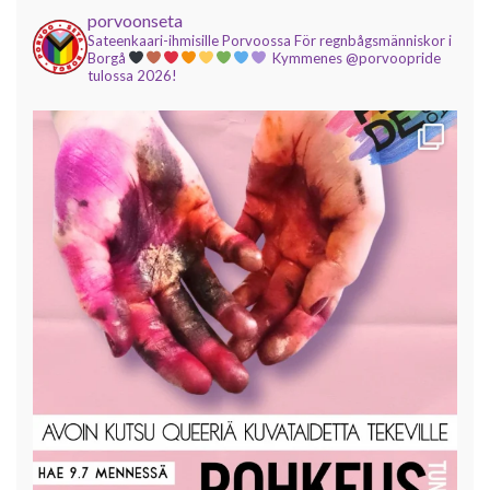
porvoonseta
Sateenkaari-ihmisille Porvoossa
För regnbågsmänniskor i
Borgå
Kymmenes @porvoopride
tulossa 2026!