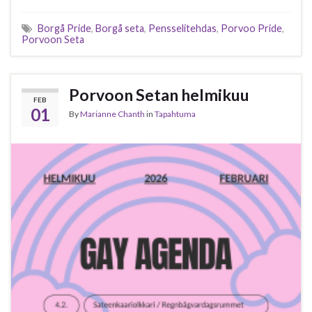
Borgå Pride
,
Borgå seta
,
Pensselitehdas
,
Porvoo Pride
,
Porvoon Seta
Porvoon Setan helmikuu
FEB
01
By
Marianne Chanth
in
Tapahtuma