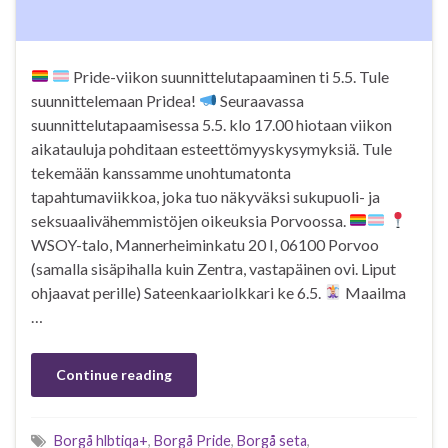
Pride-viikon suunnittelutapaaminen ti 5.5. Tule
suunnittelemaan Pridea!
Seuraavassa
suunnittelutapaamisessa 5.5. klo 17.00 hiotaan viikon
aikatauluja pohditaan esteettömyyskysymyksiä. Tule
tekemään kanssamme unohtumatonta
tapahtumaviikkoa, joka tuo näkyväksi sukupuoli- ja
seksuaalivähemmistöjen oikeuksia Porvoossa.
WSOY-talo, Mannerheiminkatu 20 I, 06100 Porvoo
(samalla sisäpihalla kuin Zentra, vastapäinen ovi. Liput
ohjaavat perille) Sateenkaariolkkari ke 6.5.
Maailma
…
Continue reading
Borgå hlbtiqa+
,
Borgå Pride
,
Borgå seta
,