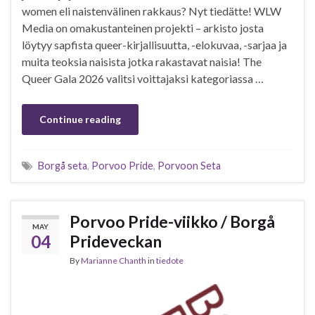
women eli naistenvälinen rakkaus? Nyt tiedätte! WLW
Media on omakustanteinen projekti – arkisto josta
löytyy sapfista queer-kirjallisuutta, -elokuvaa, -sarjaa ja
muita teoksia naisista jotka rakastavat naisia! The
Queer Gala 2026 valitsi voittajaksi kategoriassa …
Continue reading
Borgå seta
,
Porvoo Pride
,
Porvoon Seta
Porvoo Pride-viikko / Borgå
MAY
04
Prideveckan
By
Marianne Chanth
in
tiedote