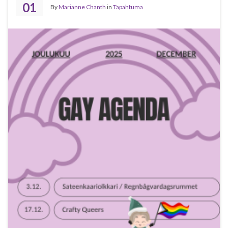
01
By
Marianne Chanth
in
Tapahtuma