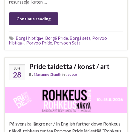
resursseja, kuten …
Continue reading
Borgå hlbtiqa+
,
Borgå Pride
,
Borgå seta
,
Porvoo
hlbtiqa+
,
Porvoo Pride
,
Porvoon Seta
Pride taidetta / konst / art
JUN
28
By
Marianne Chanth
in
tiedote
På svenska längre ner / In English further down Rohkeus
näkyä, rohkeus tuntea Porvoon Pride järjestää “Rohkeus