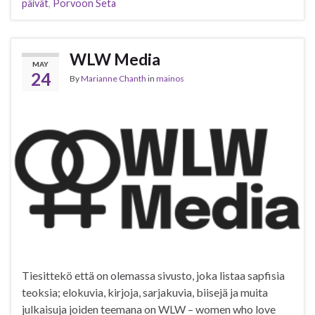
päivät
,
Porvoon Seta
WLW Media
MAY
24
By
Marianne Chanth
in
mainos
Tiesittekö että on olemassa sivusto, joka listaa sapfisia
teoksia; elokuvia, kirjoja, sarjakuvia, biisejä ja muita
julkaisuja joiden teemana on WLW – women who love