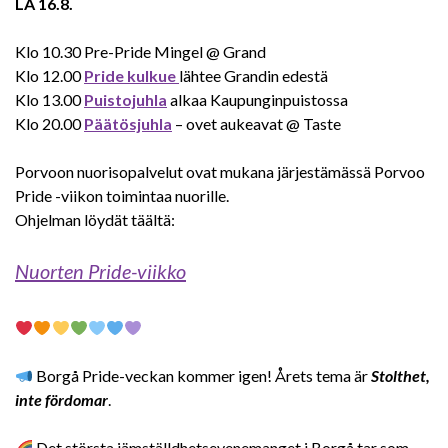
LA 16.8.
Klo 10.30 Pre-Pride Mingel @ Grand
Klo 12.00
Pride kulkue
lähtee Grandin edestä
Klo 13.00
Puistojuhla
alkaa Kaupunginpuistossa
Klo 20.00
Päätösjuhla
– ovet aukeavat @ Taste
Porvoon nuorisopalvelut ovat mukana järjestämässä Porvoo
Pride -viikon toimintaa nuorille.
Ohjelman löydät täältä:
Nuorten Pride-viikko
Borgå Pride-veckan kommer igen! Årets tema är
Stolthet,
inte fördomar
.
Det största jämställdhetsevenemanget i Borgå tar som