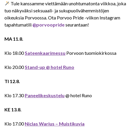
Tule kanssamme viettämään unohtumatonta viikkoa, joka
tuo näkyväksi seksuaali- ja sukupuolivähemmistöjen
oikeuksia Porvoossa. Ota Porvoo Pride -viikon Instagram
tapahtumatili
@
porvoopride
seurantaan!
MA 11.8.
Klo 18.00
Sateenkaarimessu
Porvoon tuomiokirkossa
Klo 20.00
Stand-up @ hotel Runo
TI 12.8.
Klo 17.30
Paneelikeskustelu
@ hotel Runo
KE 13.8.
Klo 17.00
Niclas Warius – Muistikuvia