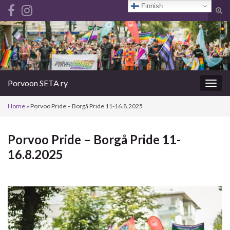
Finnish
Tog
sear
Search for:
for
Porvoon SETA ry
Togg
navig
Home
»
Porvoo Pride – Borgå Pride 11-16.8.2025
Porvoo Pride – Borgå Pride 11-
16.8.2025