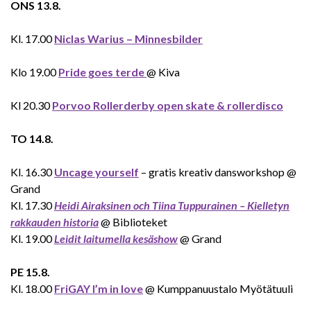
ONS 13.8.
Kl. 17.00
Niclas Warius – Minnesbilder
Klo 19.00
Pride goes terde
@ Kiva
Kl 20.30
Porvoo Rollerderby open skate & rollerdisco
TO 14.8.
Kl. 16.30
Uncage yourself
– gratis kreativ dansworkshop @
Grand
Kl. 17.30
Heidi Airaksinen och Tiina Tuppurainen – Kielletyn
rakkauden historia
@ Biblioteket
Kl. 19.00
Leidit laitumella kesäshow
@ Grand
PE 15.8.
Kl. 18.00
FriGAY I’m in love
@ Kumppanuustalo Myötätuuli