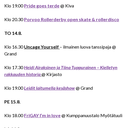
Klo 19.00
Pride goes terde
@ Kiva
Klo 20.30
Porvoo Rollerderby open skate & rollerdisco
TO 14.8.
Klo 16.30
Uncage Yourself
– ilmainen luova tanssipaja @
Grand
Klo 17.30
Heidi Airaksinen ja Tiina Tuppurainen – Kielletyn
rakkauden historia
@ Kirjasto
Klo 19.00
Leidit laitumella kesäshow
@ Grand
PE 15.8.
Klo 18.00
FriGAY I’m in love
@ Kumppanuustalo Myötätuuli