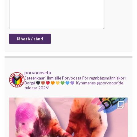
porvoonseta
Sateenkaari-ihmisille Porvoossa
För regnbågsmänniskor i
Borgå
Kymmenes @porvoopride
tulossa 2026!