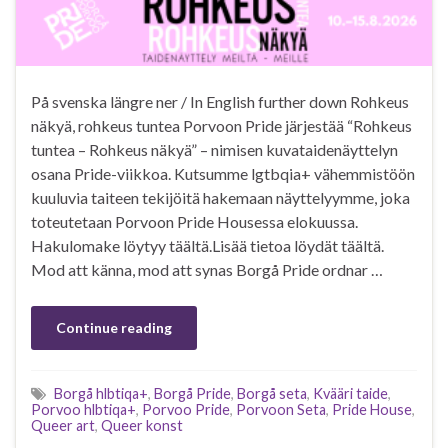
På svenska längre ner / In English further down Rohkeus
näkyä, rohkeus tuntea Porvoon Pride järjestää “Rohkeus
tuntea – Rohkeus näkyä” – nimisen kuvataidenäyttelyn
osana Pride-viikkoa. Kutsumme lgtbqia+ vähemmistöön
kuuluvia taiteen tekijöitä hakemaan näyttelyymme, joka
toteutetaan Porvoon Pride Housessa elokuussa.
Hakulomake löytyy täältä.Lisää tietoa löydät täältä.
Mod att känna, mod att synas Borgå Pride ordnar …
Continue reading
Borgå hlbtiqa+
,
Borgå Pride
,
Borgå seta
,
Kvääri taide
,
Porvoo hlbtiqa+
,
Porvoo Pride
,
Porvoon Seta
,
Pride House
,
Queer art
,
Queer konst