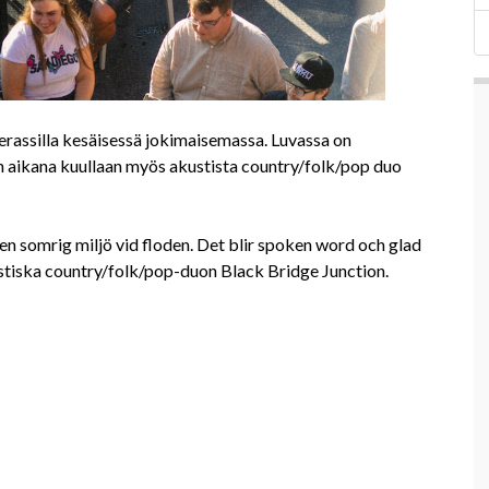
terassilla kesäisessä jokimaisemassa. Luvassa on
an aikana kuullaan myös akustista country/folk/pop duo
en somrig miljö vid floden. Det blir spoken word och glad
stiska country/folk/pop-duon Black Bridge Junction.