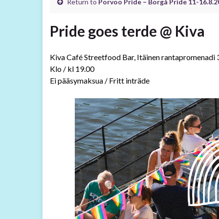
Return to
Porvoo Pride – Borgå Pride 11-16.8.
Pride goes terde @ Kiva
Kiva Café Streetfood Bar, Itäinen rantapromenadi 
Klo / kl 19.00
Ei pääsymaksua / Fritt inträde