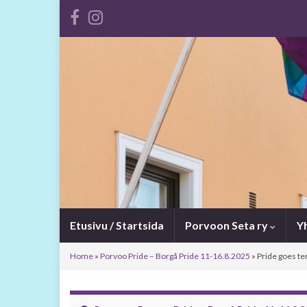
Etusivu / Startsida
Porvoon Seta ry
Y
Home
»
Porvoo Pride – Borgå Pride 11-16.8.2025
»
Pride goes te