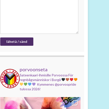
porvoonseta
Sateenkaari-ihmisille Porvoossa
För
regnbågsmänniskor i Borgå
Kymmenes @porvoopride
tulossa 2026!