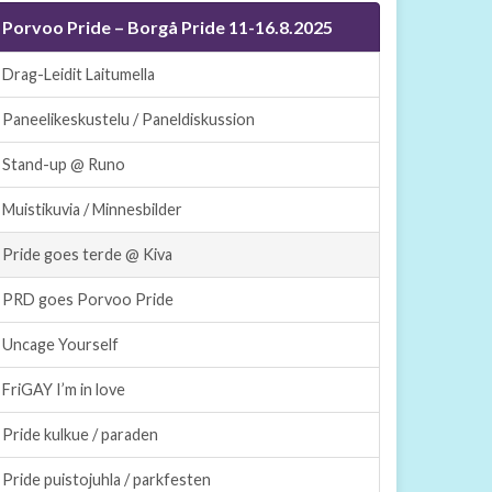
Porvoo Pride – Borgå Pride 11-16.8.2025
Drag-Leidit Laitumella
Paneelikeskustelu / Paneldiskussion
Stand-up @ Runo
Muistikuvia / Minnesbilder
Pride goes terde @ Kiva
PRD goes Porvoo Pride
Uncage Yourself
FriGAY I’m in love
Pride kulkue / paraden
Pride puistojuhla / parkfesten