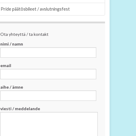
Pride päätösbileet / avslutningsfest
Ota yhteyttä / ta kontakt
nimi / namn
email
aihe / ämne
viesti / meddelande