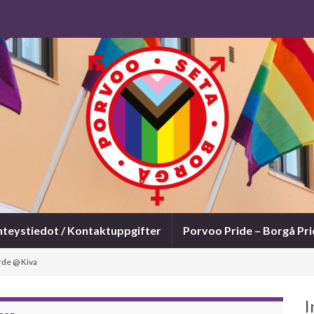
hteystiedot / Kontaktuppgifter
Porvoo Pride – Borgå Pr
rde @ Kiva
I