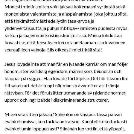
Monesti mietin, miten voin jaksaa kokemaani syrjintää sekä
monenlaista vaientamista ja alaspainamista, joka johtuu siitä,
että tinkimättömästi edellytän tasa-arvoa ja
yhdenvertaisuutta ja puhun lhbtiqa+-ihmisten puolesta myös
kirkon ja laajemmin kristinuskon piirissä. Minua lohduttaa
kovasti se, että Jeesuksen kerrotaan Raamatussa luvanneen
seuraajilleen vainoja. Siis oikeasti miettikää sitä!
Jesus lovade inte att man får en lysande karriär om man följer
honom, stor världslig egendom, människors beundran och
klappar på ryggen. Han lovade förföljelse. Det hör liksom lite
till saken att det är tungt när man strävar efter att främja
rättvisan. För det förutsätter utmanande av rådande normer,
uppror, och ingripande i diskriminerande strukturer.
Miten sitä sitten jaksaa? Siihenkin on vastaus tässä päivän
evankeliumissa, kun tarkkaan katsoo. Kuuntelitteko tarkasti
evankeliumin loppuun asti? Siinähän kerrottiin, että ylipapit,