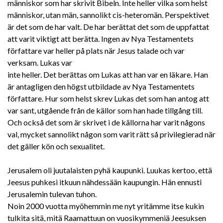
människor som har skrivit Bibeln. Inte heller vilka som helst
människor, utan män, sannolikt cis-heteromän. Perspektivet
är det som de har valt. De har berättat det som de uppfattat
att varit viktigt att berätta. Ingen av Nya Testamentets
författare var heller på plats när Jesus talade och var
verksam. Lukas var
inte heller. Det berättas om Lukas att han var en läkare. Han
är antagligen den högst utbildade av Nya Testamentets
författare. Hur som helst skrev Lukas det som han antog att
var sant, utgående från de källor som han hade tillgång till.
Och också det som är skrivet i de källorna har varit någons
val, mycket sannolikt någon som varit rätt så privilegierad när
det gäller kön och sexualitet.
Jerusalem oli juutalaisten pyhä kaupunki. Luukas kertoo, että
Jeesus puhkesi itkuun nähdessään kaupungin. Hän ennusti
Jerusalemin tulevan tuhon.
Noin 2000 vuotta myöhemmin me nyt yritämme itse kukin
tulkita sitä, mitä Raamattuun on vuosikymmeniä Jeesuksen