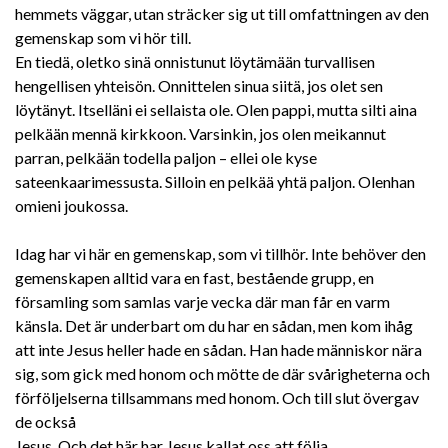
hemmets väggar, utan sträcker sig ut till omfattningen av den
gemenskap som vi hör till.
En tiedä, oletko sinä onnistunut löytämään turvallisen
hengellisen yhteisön. Onnittelen sinua siitä, jos olet sen
löytänyt. Itselläni ei sellaista ole. Olen pappi, mutta silti aina
pelkään mennä kirkkoon. Varsinkin, jos olen meikannut
parran, pelkään todella paljon – ellei ole kyse
sateenkaarimessusta. Silloin en pelkää yhtä paljon. Olenhan
omieni joukossa.
Idag har vi här en gemenskap, som vi tillhör. Inte behöver den
gemenskapen alltid vara en fast, bestående grupp, en
församling som samlas varje vecka där man får en varm
känsla. Det är underbart om du har en sådan, men kom ihåg
att inte Jesus heller hade en sådan. Han hade människor nära
sig, som gick med honom och mötte de där svårigheterna och
förföljelserna tillsammans med honom. Och till slut övergav
de också
Jesus. Och det här har Jesus kallat oss att följa.