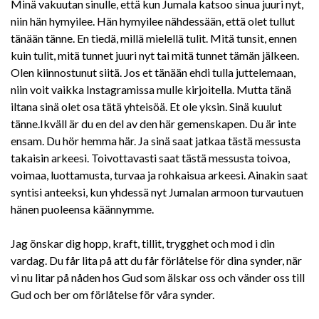
Minä vakuutan sinulle, että kun Jumala katsoo sinua juuri nyt,
niin hän hymyilee. Hän hymyilee nähdessään, että olet tullut
tänään tänne. En tiedä, millä mielellä tulit. Mitä tunsit, ennen
kuin tulit, mitä tunnet juuri nyt tai mitä tunnet tämän jälkeen.
Olen kiinnostunut siitä. Jos et tänään ehdi tulla juttelemaan,
niin voit vaikka Instagramissa mulle kirjoitella. Mutta tänä
iltana sinä olet osa tätä yhteisöä. Et ole yksin. Sinä kuulut
tänne.Ikväll är du en del av den här gemenskapen. Du är inte
ensam. Du hör hemma här. Ja sinä saat jatkaa tästä messusta
takaisin arkeesi. Toivottavasti saat tästä messusta toivoa,
voimaa, luottamusta, turvaa ja rohkaisua arkeesi. Ainakin saat
syntisi anteeksi, kun yhdessä nyt Jumalan armoon turvautuen
hänen puoleensa käännymme.
Jag önskar dig hopp, kraft, tillit, trygghet och mod i din
vardag. Du får lita på att du får förlåtelse för dina synder, när
vi nu litar på nåden hos Gud som älskar oss och vänder oss till
Gud och ber om förlåtelse för våra synder.