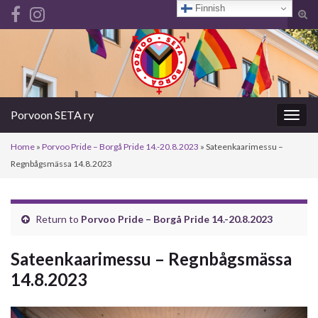
Finnish
Tog
sear
Search for:
for
Porvoon SETA ry
Togg
navig
Home
»
Porvoo Pride – Borgå Pride 14.-20.8.2023
»
Sateenkaarimessu –
Regnbågsmässa 14.8.2023
Return to
Porvoo Pride – Borgå Pride 14.-20.8.2023
Sateenkaarimessu – Regnbågsmässa
14.8.2023