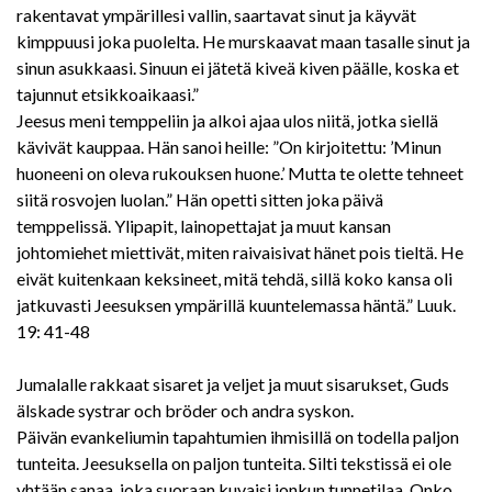
rakentavat ympärillesi vallin, saartavat sinut ja käyvät
kimppuusi joka puolelta. He murskaavat maan tasalle sinut ja
sinun asukkaasi. Sinuun ei jätetä kiveä kiven päälle, koska et
tajunnut etsikkoaikaasi.”
Jeesus meni temppeliin ja alkoi ajaa ulos niitä, jotka siellä
kävivät kauppaa. Hän sanoi heille: ”On kirjoitettu: ’Minun
huoneeni on oleva rukouksen huone.’ Mutta te olette tehneet
siitä rosvojen luolan.” Hän opetti sitten joka päivä
temppelissä. Ylipapit, lainopettajat ja muut kansan
johtomiehet miettivät, miten raivaisivat hänet pois tieltä. He
eivät kuitenkaan keksineet, mitä tehdä, sillä koko kansa oli
jatkuvasti Jeesuksen ympärillä kuuntelemassa häntä.” Luuk.
19: 41-48
Jumalalle rakkaat sisaret ja veljet ja muut sisarukset, Guds
älskade systrar och bröder och andra syskon.
Päivän evankeliumin tapahtumien ihmisillä on todella paljon
tunteita. Jeesuksella on paljon tunteita. Silti tekstissä ei ole
yhtään sanaa, joka suoraan kuvaisi jonkun tunnetilaa. Onko