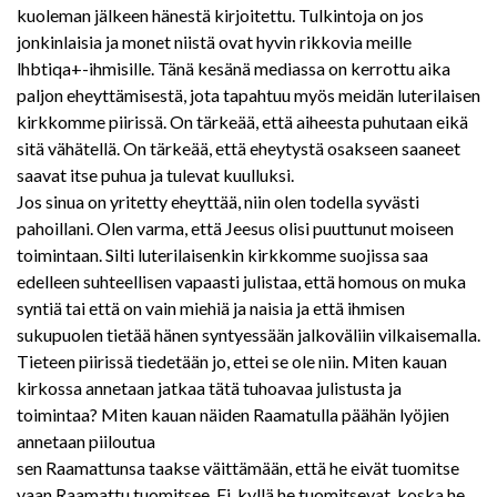
kuoleman jälkeen hänestä kirjoitettu. Tulkintoja on jos
jonkinlaisia ja monet niistä ovat hyvin rikkovia meille
lhbtiqa+-ihmisille. Tänä kesänä mediassa on kerrottu aika
paljon eheyttämisestä, jota tapahtuu myös meidän luterilaisen
kirkkomme piirissä. On tärkeää, että aiheesta puhutaan eikä
sitä vähätellä. On tärkeää, että eheytystä osakseen saaneet
saavat itse puhua ja tulevat kuulluksi.
Jos sinua on yritetty eheyttää, niin olen todella syvästi
pahoillani. Olen varma, että Jeesus olisi puuttunut moiseen
toimintaan. Silti luterilaisenkin kirkkomme suojissa saa
edelleen suhteellisen vapaasti julistaa, että homous on muka
syntiä tai että on vain miehiä ja naisia ja että ihmisen
sukupuolen tietää hänen syntyessään jalkoväliin vilkaisemalla.
Tieteen piirissä tiedetään jo, ettei se ole niin. Miten kauan
kirkossa annetaan jatkaa tätä tuhoavaa julistusta ja
toimintaa? Miten kauan näiden Raamatulla päähän lyöjien
annetaan piiloutua
sen Raamattunsa taakse väittämään, että he eivät tuomitse
vaan Raamattu tuomitsee. Ei, kyllä he tuomitsevat, koska he