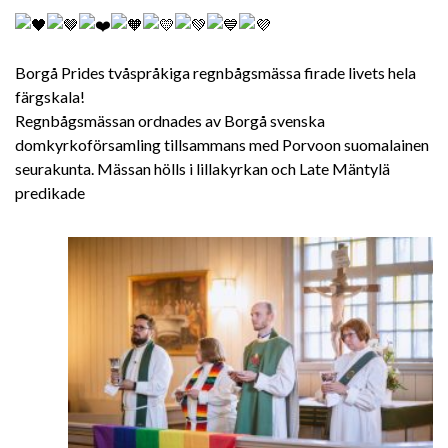
Borgå Prides tvåspråkiga regnbågsmässa firade livets hela
färgskala!
Regnbågsmässan ordnades av Borgå svenska
domkyrkoförsamling tillsammans med Porvoon suomalainen
seurakunta. Mässan hölls i lillakyrkan och Late Mäntylä
predikade