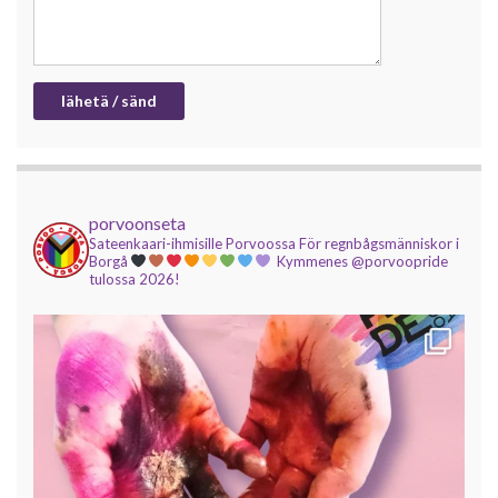
porvoonseta
Sateenkaari-ihmisille Porvoossa
För regnbågsmänniskor i
Borgå
Kymmenes @porvoopride
tulossa 2026!