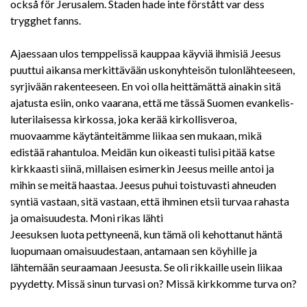
också för Jerusalem. Staden hade inte förstått var dess
trygghet fanns.
Ajaessaan ulos temppelissä kauppaa käyviä ihmisiä Jeesus
puuttui aikansa merkittävään uskonyhteisön tulonlähteeseen,
syrjivään rakenteeseen. En voi olla heittämättä ainakin sitä
ajatusta esiin, onko vaarana, että me tässä Suomen evankelis-
luterilaisessa kirkossa, joka kerää kirkollisveroa,
muovaamme käytänteitämme liikaa sen mukaan, mikä
edistää rahantuloa. Meidän kun oikeasti tulisi pitää katse
kirkkaasti siinä, millaisen esimerkin Jeesus meille antoi ja
mihin se meitä haastaa. Jeesus puhui toistuvasti ahneuden
syntiä vastaan, sitä vastaan, että ihminen etsii turvaa rahasta
ja omaisuudesta. Moni rikas lähti
Jeesuksen luota pettyneenä, kun tämä oli kehottanut häntä
luopumaan omaisuudestaan, antamaan sen köyhille ja
lähtemään seuraamaan Jeesusta. Se oli rikkaille usein liikaa
pyydetty. Missä sinun turvasi on? Missä kirkkomme turva on?