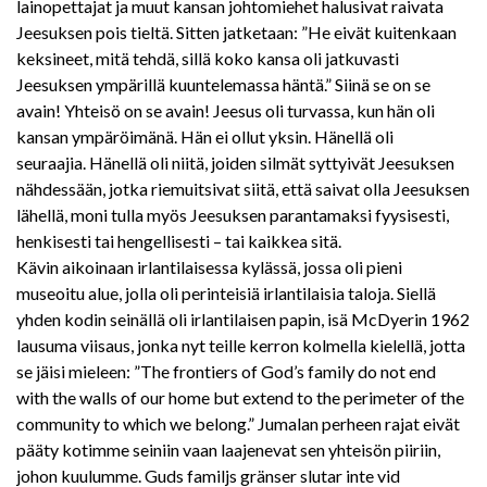
lainopettajat ja muut kansan johtomiehet halusivat raivata
Jeesuksen pois tieltä. Sitten jatketaan: ”He eivät kuitenkaan
keksineet, mitä tehdä, sillä koko kansa oli jatkuvasti
Jeesuksen ympärillä kuuntelemassa häntä.” Siinä se on se
avain! Yhteisö on se avain! Jeesus oli turvassa, kun hän oli
kansan ympäröimänä. Hän ei ollut yksin. Hänellä oli
seuraajia. Hänellä oli niitä, joiden silmät syttyivät Jeesuksen
nähdessään, jotka riemuitsivat siitä, että saivat olla Jeesuksen
lähellä, moni tulla myös Jeesuksen parantamaksi fyysisesti,
henkisesti tai hengellisesti – tai kaikkea sitä.
Kävin aikoinaan irlantilaisessa kylässä, jossa oli pieni
museoitu alue, jolla oli perinteisiä irlantilaisia taloja. Siellä
yhden kodin seinällä oli irlantilaisen papin, isä McDyerin 1962
lausuma viisaus, jonka nyt teille kerron kolmella kielellä, jotta
se jäisi mieleen: ”The frontiers of God’s family do not end
with the walls of our home but extend to the perimeter of the
community to which we belong.” Jumalan perheen rajat eivät
pääty kotimme seiniin vaan laajenevat sen yhteisön piiriin,
johon kuulumme. Guds familjs gränser slutar inte vid