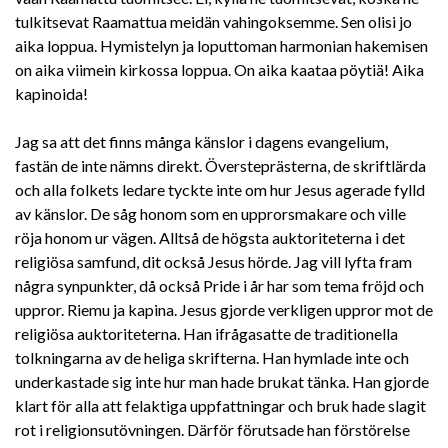
tulkitsevat Raamattua meidän vahingoksemme. Sen olisi jo
aika loppua. Hymistelyn ja loputtoman harmonian hakemisen
on aika viimein kirkossa loppua. On aika kaataa pöytiä! Aika
kapinoida!
Jag sa att det finns många känslor i dagens evangelium,
fastän de inte nämns direkt. Översteprästerna, de skriftlärda
och alla folkets ledare tyckte inte om hur Jesus agerade fylld
av känslor. De såg honom som en upprorsmakare och ville
röja honom ur vägen. Alltså de högsta auktoriteterna i det
religiösa samfund, dit också Jesus hörde. Jag vill lyfta fram
några synpunkter, då också Pride i år har som tema fröjd och
uppror. Riemu ja kapina. Jesus gjorde verkligen uppror mot de
religiösa auktoriteterna. Han ifrågasatte de traditionella
tolkningarna av de heliga skrifterna. Han hymlade inte och
underkastade sig inte hur man hade brukat tänka. Han gjorde
klart för alla att felaktiga uppfattningar och bruk hade slagit
rot i religionsutövningen. Därför förutsade han förstörelse