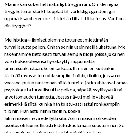
Människan söker helt naturligt trygga rum. Om den egna
tryggheten är starkt kopplad till världslig egendom går
uppmärksamheten mer till det än till att följa Jesus. Var finns
din trygghet?
Me lhbtiqa+-ihmiset olemme tottuneet miettimään
turvallisuutta paljon. Onhan se niin usein meillä uhattuna. Me
rakennamme tietoisesti turvallisempia tiloja, joissa jokainen
voisi kokea olevansa hyväksytty riippumatta
ominaisuuksistaan. Se on tärkeää. Ihmisen on kuitenkin
tärkeää myös astua rohkeampiin tiloihin, tiloihin, joissa on
vaarana joutua tuntemaan niitä tunteita, jotka uhkaavat omaa
psykologista turvallisuutta: pelkoa, häpeää, syyllisyyttä tai
arvottomuuden tunnetta. Jeesus näytti meille väkevää
esimerkkiä siitä, kuinka hän toistuvasti astui rohkeampiin
tiloihin. Hän astui niihin tiloihin, koska
lähimmäisen hyvä edellytti sitä. Äärimmäisin rohkeuden
osoitus oli luonnollisesti kidutuskuolemaan suostuminen. Se
oli rangaistus kapinoinnista johtomiehiä vastaan.