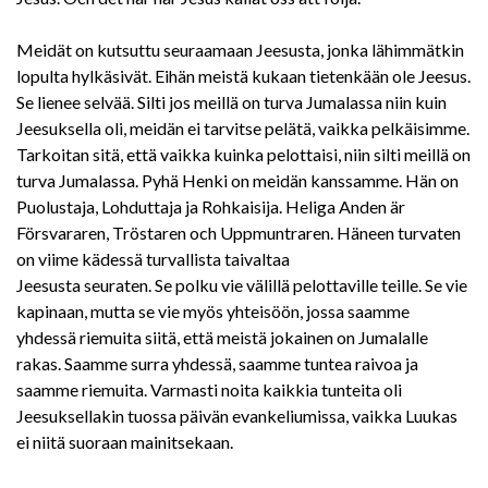
Meidät on kutsuttu seuraamaan Jeesusta, jonka lähimmätkin
lopulta hylkäsivät. Eihän meistä kukaan tietenkään ole Jeesus.
Se lienee selvää. Silti jos meillä on turva Jumalassa niin kuin
Jeesuksella oli, meidän ei tarvitse pelätä, vaikka pelkäisimme.
Tarkoitan sitä, että vaikka kuinka pelottaisi, niin silti meillä on
turva Jumalassa. Pyhä Henki on meidän kanssamme. Hän on
Puolustaja, Lohduttaja ja Rohkaisija. Heliga Anden är
Försvararen, Tröstaren och Uppmuntraren. Häneen turvaten
on viime kädessä turvallista taivaltaa
Jeesusta seuraten. Se polku vie välillä pelottaville teille. Se vie
kapinaan, mutta se vie myös yhteisöön, jossa saamme
yhdessä riemuita siitä, että meistä jokainen on Jumalalle
rakas. Saamme surra yhdessä, saamme tuntea raivoa ja
saamme riemuita. Varmasti noita kaikkia tunteita oli
Jeesuksellakin tuossa päivän evankeliumissa, vaikka Luukas
ei niitä suoraan mainitsekaan.