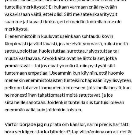
tunteilla merkitystä? Ei kukaan varmaan enää nykyään
vakavissaan väitä, ettei olisi. Silti me sateenkaarityypit
saamme jatkuvasti kokea, ettei meidän tunteillamme ole
merkitystä.
Ei enemmistöihin kuuluvat useinkaan suhtaudu kovin
lämpimästi ja välittävästi, jos he eivät ymmärrä, miksi meitä
sattuu, pelottaa, huolestuttaa, surettaa, raivostuttaa tai
muuta vastaavaa. Arvokkaita ovat ne liittolaiset, jotka
ymmärtävät – tai jos eivät ymmärrä, niin pystyvät silti
tuntemaan empatiaa. Useammin kun käy niin, että huomio
meneekin enemmistöläisten tunteisiin: häpeään, syyllisyyteen,
pelkoon tai arvottomuuden tunteeseen, joita heillä herää, kun
he monesti ihan tahattomasti meitä satuttavat, ja jos
siitä heille sanotaan. Joidenkin tunteilla siis tuntuisi olevan
enemmän väliä kuin joidenkin toisten.
Varför började jag nu prata om känslor, när ni precis har fått
höra verkligen starka bibelord? Jag vill påminna om att det är