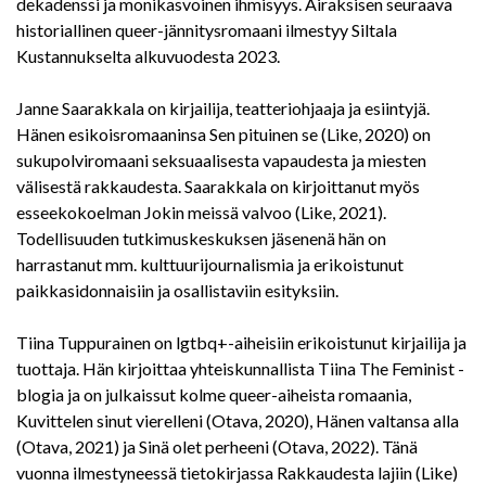
dekadenssi ja monikasvoinen ihmisyys. Airaksisen seuraava
historiallinen queer-jännitysromaani ilmestyy Siltala
Kustannukselta alkuvuodesta 2023.
Janne Saarakkala on kirjailija, teatteriohjaaja ja esiintyjä.
Hänen esikoisromaaninsa Sen pituinen se (Like, 2020) on
sukupolviromaani seksuaalisesta vapaudesta ja miesten
välisestä rakkaudesta. Saarakkala on kirjoittanut myös
esseekokoelman Jokin meissä valvoo (Like, 2021).
Todellisuuden tutkimuskeskuksen jäsenenä hän on
harrastanut mm. kulttuurijournalismia ja erikoistunut
paikkasidonnaisiin ja osallistaviin esityksiin.
Tiina Tuppurainen on lgtbq+-aiheisiin erikoistunut kirjailija ja
tuottaja. Hän kirjoittaa yhteiskunnallista Tiina The Feminist -
blogia ja on julkaissut kolme queer-aiheista romaania,
Kuvittelen sinut vierelleni (Otava, 2020), Hänen valtansa alla
(Otava, 2021) ja Sinä olet perheeni (Otava, 2022). Tänä
vuonna ilmestyneessä tietokirjassa Rakkaudesta lajiin (Like)