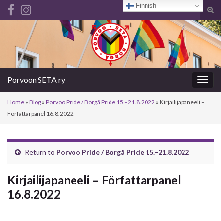
Finnish
Tog
sear
Search for:
for
Porvoon SETA ry
Togg
navig
Home
»
Blog
»
Porvoo Pride / Borgå Pride 15.–21.8.2022
»
Kirjailijapaneeli –
Författarpanel 16.8.2022
Return to
Porvoo Pride / Borgå Pride 15.–21.8.2022
Kirjailijapaneeli – Författarpanel
16.8.2022