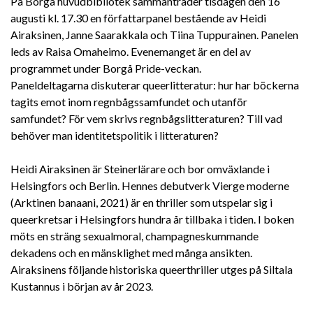
På Borgå huvudbibliotek sammanträder tisdagen den 16
augusti kl. 17.30 en författarpanel bestående av Heidi
Airaksinen, Janne Saarakkala och Tiina Tuppurainen. Panelen
leds av Raisa Omaheimo. Evenemanget är en del av
programmet under Borgå Pride-veckan.
Paneldeltagarna diskuterar queerlitteratur: hur har böckerna
tagits emot inom regnbågssamfundet och utanför
samfundet? För vem skrivs regnbågslitteraturen? Till vad
behöver man identitetspolitik i litteraturen?
Heidi Airaksinen är Steinerlärare och bor omväxlande i
Helsingfors och Berlin. Hennes debutverk Vierge moderne
(Arktinen banaani, 2021) är en thriller som utspelar sig i
queerkretsar i Helsingfors hundra år tillbaka i tiden. I boken
möts en sträng sexualmoral, champagneskummande
dekadens och en mänsklighet med många ansikten.
Airaksinens följande historiska queerthriller utges på Siltala
Kustannus i början av år 2023.