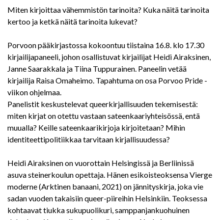
Miten kirjoittaa vähemmistön tarinoita? Kuka näitä tarinoita
kertoo ja ketkä näitä tarinoita lukevat?
Porvoon pääkirjastossa kokoontuu tiistaina 16.8. klo 17.30
kirjailijapaneeli, johon osallistuvat kirjailijat Heidi Airaksinen,
Janne Saarakkala ja Tiina Tuppurainen. Paneelin vetää
kirjailija Raisa Omaheimo. Tapahtuma on osa Porvoo Pride -
viikon ohjelmaa.
Panelistit keskustelevat queerkirjallisuuden tekemisestä:
miten kirjat on otettu vastaan sateenkaariyhteisössä, entä
muualla? Keille sateenkaarikirjoja kirjoitetaan? Mihin
identiteettipolitiikkaa tarvitaan kirjallisuudessa?
Heidi Airaksinen on vuorottain Helsingissä ja Berliinissä
asuva steinerkoulun opettaja. Hänen esikoisteoksensa Vierge
moderne (Arktinen banaani, 2021) on jännityskirja, joka vie
sadan vuoden takaisiin queer-piireihin Helsinkiin. Teoksessa
kohtaavat tiukka sukupuolikuri, samppanjankuohuinen