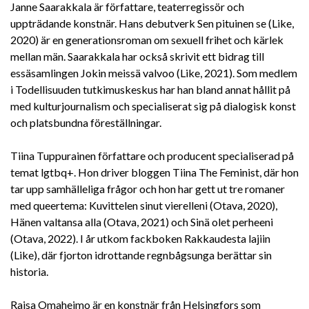
Janne Saarakkala är författare, teaterregissör och
uppträdande konstnär. Hans debutverk Sen pituinen se (Like,
2020) är en generationsroman om sexuell frihet och kärlek
mellan män. Saarakkala har också skrivit ett bidrag till
essäsamlingen Jokin meissä valvoo (Like, 2021). Som medlem
i Todellisuuden tutkimuskeskus har han bland annat hållit på
med kulturjournalism och specialiserat sig på dialogisk konst
och platsbundna föreställningar.
Tiina Tuppurainen författare och producent specialiserad på
temat lgtbq+. Hon driver bloggen Tiina The Feminist, där hon
tar upp samhälleliga frågor och hon har gett ut tre romaner
med queertema: Kuvittelen sinut vierelleni (Otava, 2020),
Hänen valtansa alla (Otava, 2021) och Sinä olet perheeni
(Otava, 2022). I år utkom fackboken Rakkaudesta lajiin
(Like), där fjorton idrottande regnbågsunga berättar sin
historia.
Raisa Omaheimo är en konstnär från Helsingfors som