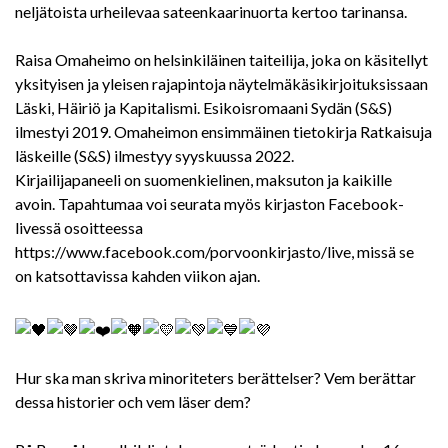
neljätoista urheilevaa sateenkaarinuorta kertoo tarinansa.
Raisa Omaheimo on helsinkiläinen taiteilija, joka on käsitellyt
yksityisen ja yleisen rajapintoja näytelmäkäsikirjoituksissaan
Läski, Häiriö ja Kapitalismi. Esikoisromaani Sydän (S&S)
ilmestyi 2019. Omaheimon ensimmäinen tietokirja Ratkaisuja
läskeille (S&S) ilmestyy syyskuussa 2022.
Kirjailijapaneeli on suomenkielinen, maksuton ja kaikille
avoin. Tapahtumaa voi seurata myös kirjaston Facebook-
livessä osoitteessa
https://www.facebook.com/porvoonkirjasto/live, missä se
on katsottavissa kahden viikon ajan.
Hur ska man skriva minoriteters berättelser? Vem berättar
dessa historier och vem läser dem?