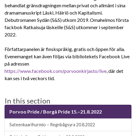
behandlat gränsdragningen mellan privat och allmänt i sina
dramamanuskript Läski, Häiriö och Kapitalismi.
Debutromanen Sydän (S&S) utkom 2019. Omaheimos första
fackbok Ratkaisuja läskeille (S&S) utkommer i september
2022.
Författarpanelen är finskspråkig, gratis och öppen för alla.
Evenemanget kan även följas via bibliotekets Facebook Live
på adressen
https://www.facebook.com/porvoonkirjasto/live
, där det
kan ses i två veckors tid.
In this section
Porvoo Pride / Borgå Pride 15.–21.8.2022
Sateenkaarihurmio – Regnbågsyra 20.8.2022