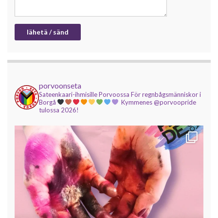
porvoonseta
Sateenkaari-ihmisille Porvoossa
För regnbågsmänniskor i
Borgå
Kymmenes @porvoopride
tulossa 2026!