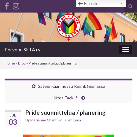
Finnish
Tog
sear
Search for:
for
Porvoon SETA ry
Togg
navig
Home
»
Blog
»
Pride suunnittelua / planering
Sateenkaarimessu Regnbågsmässa
Kiitos Tack !!!
Pride suunnittelua / planering
JUL
03
By
Marianne Chanth
in
Tapahtuma