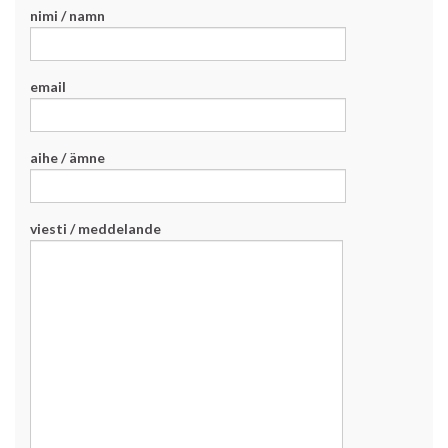
nimi / namn
email
aihe / ämne
viesti / meddelande