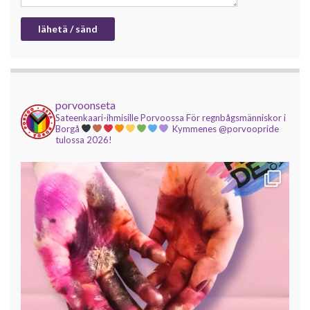
porvoonseta
Sateenkaari-ihmisille Porvoossa
För regnbågsmänniskor i
Borgå
Kymmenes @porvoopride
tulossa 2026!