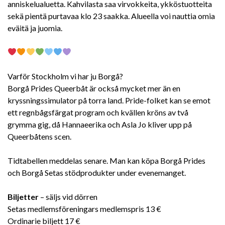
anniskelualuetta. Kahvilasta saa virvokkeita, ykköstuotteita
sekä pientä purtavaa klo 23 saakka. Alueella voi nauttia omia
eväitä ja juomia.
Varför Stockholm vi har ju Borgå?
Borgå Prides Queerbåt är också mycket mer än en
kryssningssimulator på torra land. Pride-folket kan se emot
ett regnbågsfärgat program och kvällen kröns av två
grymma gig, då Hannaeerika och Asla Jo kliver upp på
Queerbåtens scen.
Tidtabellen meddelas senare. Man kan köpa Borgå Prides
och Borgå Setas stödprodukter under evenemanget.
Biljetter
– säljs vid dörren
Setas medlemsföreningars medlemspris 13 €
Ordinarie biljett 17 €