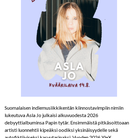
Suomalaisen indiemusiikkikentän kiinnostavimpiin nimiin
lukeutuva Asla Jo julkaisi alkuvuodesta 2026
debyyttialbuminsa Papin tytär. Ensimmäistä pitkäsoittoaan
artisti luonnehtii kipeäksi oodiksi yksinäisyydelle sekä
autofiktiiviseksi kasvutarinaksi. Vuoden 2026 YleX