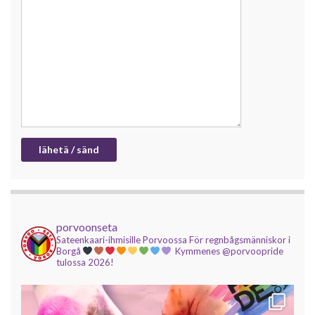
porvoonseta
Sateenkaari-ihmisille Porvoossa
För regnbågsmänniskor i
Borgå
Kymmenes @porvoopride
tulossa 2026!