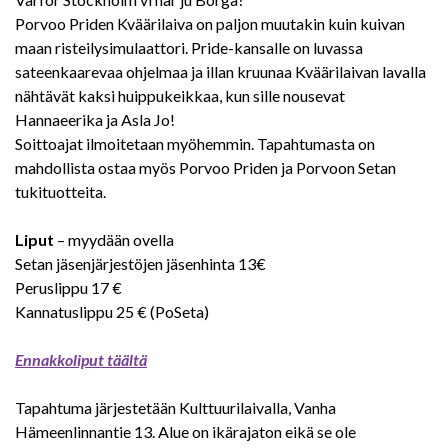
Porvoo Priden Kväärilaiva on paljon muutakin kuin kuivan
maan risteilysimulaattori. Pride-kansalle on luvassa
sateenkaarevaa ohjelmaa ja illan kruunaa Kväärilaivan lavalla
nähtävät kaksi huippukeikkaa, kun sille nousevat
Hannaeerika ja Asla Jo!
Soittoajat ilmoitetaan myöhemmin. Tapahtumasta on
mahdollista ostaa myös Porvoo Priden ja Porvoon Setan
tukituotteita.
Liput
– myydään ovella
Setan jäsenjärjestöjen jäsenhinta 13€
Peruslippu 17 €
Kannatuslippu 25 € (PoSeta)
Ennakkoliput täältä
Tapahtuma järjestetään Kulttuurilaivalla, Vanha
Hämeenlinnantie 13. Alue on ikärajaton eikä se ole