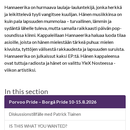
Hannaeerika on hurmaava laulaja-lauluntekijä, jonka herkkä
ja leikittelevä tyyli vangitsee kuulijan. Hänen musiikkinsa on
kuin pala lapsuuden mummolaa – turvallinen, lämmin ja
sydäntä lähelle tuleva, mutta samalla raikkaasti päivän pop-
soundissa kiinni. Kappaleillaan Hannaeerika haluaa luoda tilaa
asioille, joista on hänen mielestään tärkeä puhua: mielen
kivuista, tyttöjen välisestä rakkaudesta ja lapsuuden suruista.
Hannaeerika on julkaissut kaksi EP:tä. Hänen kappaleensa
ovat tuttuja radiosta ja hänet on valittu YleX Nosteessa -
viikon artistiksi.
In this section
Porvoo Pride – Borgå Pride 10-15.8.2026
Diskussionstillfälle med Patrick Tiainen
IS THIS WHAT YOU WANTED?