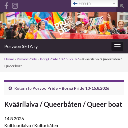
Finnish
Tog
sear
Search for:
for
Porvoon SETA ry
Togg
navig
Home
»
Porvoo Pride – Borgå Pride 10-15.8.2026
»
Kväärilaiva / Queerbåten /
Queer boat
Return to
Porvoo Pride – Borgå Pride 10-15.8.2026
Kväärilaiva / Queerbåten / Queer boat
14.8.2026
Kulttuurilaiva / Kulturbåten