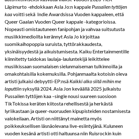
Läpimurto -ehdokkaan Asla Jo:n kappale
Pussailen tyttöjen
kaa
voitti sekä Indie Awardsissa Vuoden kappaleen, että
Queer Gaalan Vuoden Queer kappale -kategorioissa.
Nopeasti omistautuneen fanipohjan ja vahvaa suitsutusta
musiikkimedioilta kerännyt Asla Jo kirjoittaa
suomikaihopoppia suruista, tyttörakkaudesta,
yksinäisyydestä ja aikuistumisesta. Kaiku Entertainmentille
kiinnitetty taidokas laulaja-lauluntekijä leikittelee
musiikissaan suomalaisen sielunmaiseman tulkinnoilla ja
omakohtaisilla kokemuksilla. Pohjanmaalta kotoisin oleva
artisti julkaisi debyytti-EP:nsä
Kaikki alko siitä mihin me
loputtiin
syksyllä 2024. Asla Jon keväällä 2025 julkaistu
Pussailen tyttöjen kaa –single nousi suureen suosioon
TikTokissa keräten kiitosta rehellisestä ja herkästä
lyriikastaan ja queer-nuoruuden kipupisteiden nostamisesta
valokeilaan. Artisti on niittänyt mainetta myös
poikkeuksellisen läsnäolevana live-esiintyjänä. Kuluneen
vuoden kesänä artisti otti haltuunsa niin Ruisrockin kuin