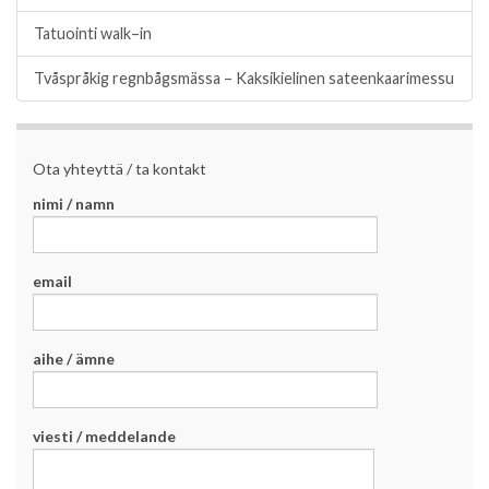
Tatuointi walk–in
Tvåspråkig regnbågsmässa – Kaksikielinen sateenkaarimessu
Ota yhteyttä / ta kontakt
nimi / namn
email
aihe / ämne
viesti / meddelande