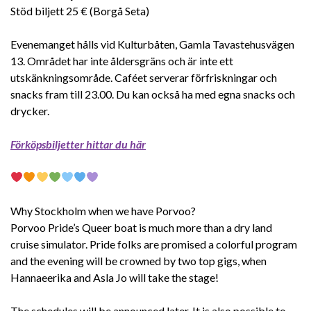
Stöd biljett 25 € (Borgå Seta)
Evenemanget hålls vid Kulturbåten, Gamla Tavastehusvägen
13. Området har inte åldersgräns och är inte ett
utskänkningsområde. Caféet serverar förfriskningar och
snacks fram till 23.00. Du kan också ha med egna snacks och
drycker.
Förköpsbiljetter hittar du här
Why Stockholm when we have Porvoo?
Porvoo Pride’s Queer boat is much more than a dry land
cruise simulator. Pride folks are promised a colorful program
and the evening will be crowned by two top gigs, when
Hannaeerika and Asla Jo will take the stage!
The schedules will be announced later. It is also possible to